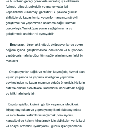
ve bu rollerin gereği görevlerle sürekli iç içe olabilmek
fiziksel, bilişsel, psikolojik ve maneviyatla ilgili
kapasitemizi kullanmayı gerektirir. Bu şekilde günlük
aktivitelerde kapasitemizi ve performansımızı sürekli
geliştirmek ve yaşamımıza anlam ve sağlık katmak
gerçekleşir. Yani oküpasyonlar sağlığı koruma ve
geliştirmede anahtar rol oynayabilir.
Ergoterapi, bireyi akıl, vücut, oküpasyonlar ve çevre
bağlamı içinde geliştirilmesine odaklanan ve bu yönden
yaptığı çalışmalarla diğer tüm sağlık alanlarından farklı bir
meslektir.
Okupasyonlar sağlık ve refahın kaynağıdır, hizmet alan
kişinin yaşamda ne yapmak istediği ve yapabilme
seviyesinden ne kadar memnun olduğu önemlidir. Kişilerin
aktif ve anlamlı aktivitelere katılımlarını dahil etmek sağlığı
ve iyilik halini geliştirir.
Ergoterapistler, kişilerin günlük yaşamda istedikleri,
ihtiyaç duydukları ve yapmayı seçtikleri oküpasyonlara
ve aktivitelere katılımlarını sağlamak, fonksiyonu,
kapasiteyi ve katılımı iyileştirmek için aktiviteleri ve fiziksel
ve sosyal ortamları uyarlayarak, günlük işleri yapmanın