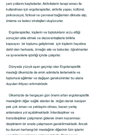
yeni yollarını keşfederler. Aktivitelerin terapi amacı ile
kullanılması için ergoterapistler, aktivite yapısı, kültürel,
psikososyal, fiziksel ve çevresel bağlamları dikkate alıp,
önleme ve tedavi stratejileri oluştururlar.
Ergoterapistler, kişilerin ve toplulukların arzu ettiği
sonuçları elde etmek ve dezavantajlılarla birlikte
kapsayıcı bir toplumu geliştirmek için kişilerin hayatına
dahil olan herkesle, örneğin aile ve bakıcılar, öğretmenler
ve işverenlerle işbirliği içinde çalışırlar.
Dünyada yüzyılı aşan geçmişi olan Ergoterapistlik
mesleği ülkemizde de emin adımlarla ilerlemekte ve
toplumsal eğilimler ve değişen gereksinimler bu alana
duyulan ihtiyacı artırmaktadır.
Ülkemizde de hergeçen gün önemi artan ergoterapistlik
mesleğinin diğer sağlık alanları ile doğal olarak kesişen
pek çok amacı ve yaklaşımı olması, bazen yanlış
anlamalara yol açabilmektedir. İnterdisipliner ve
transdisipliner çalışmanın giderek önem kazanması
disiplinlerin bir arada çalışmasını gerektirmektedir. Ancak
bu durum herhangi bir mesleğinin diğerinin tüm işlerini