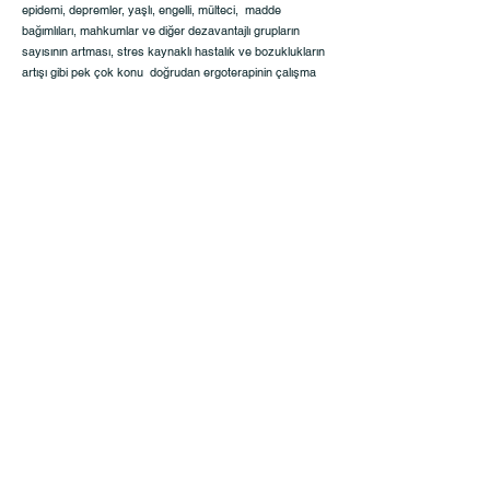
epidemi, depremler, yaşlı, engelli, mülteci, madde
bağımlıları, mahkumlar ve diğer dezavantajlı grupların
sayısının artması, stres kaynaklı hastalık ve bozuklukların
artışı gibi pek çok konu doğrudan ergoterapinin çalışma
alanlarını oluşturmakta mesleğe duyulan ihtiyacı
artırmaktadır.
Sağlık eğilimleri, 21. Yüzyıl kalkınma hedefleri,
demografik ve ekonomik göstergeler, teknolojik
gelişmelere bakıldığında; topluma dahil etme, daha
bağımsız ve güvenli yaşamı destekleme, daha tatminkar
bir yaşama katkı sağlama, stresle başa çıkmayı
geliştirme , zaman yönetimini öğretme, verimli yaşam ve
başarılı bir şekilde istihdama katma, sanal rehabilitasyon
gibi konulardaki bilgi ve becerileriyle ergoterapinin
geleceğin meslekleri arasında olması kaçınılmaz
gözükmektedir.
Her geçen gün açılan yeni okullarla birlikte
ergoterapist sayısının artması avantaj ve dezavantajları
beraberinde getirmektedir. Eğitim ve hizmetlerin kalitesinin
artırılması, daha iyi tanıtım yapabilmek ve birlikte güç
yaratabilmek için derneğe büyük görev düşmektedir. Bu
nedenle mezunların meslek derneği çatısı altında