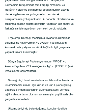
yapabilmesi anlamına gelmemektedir. Oküpasyon
kelimesinin Türkçemizde tam karşılığı olmaması ve
içeriğinin yeterince bilinmemesi sıradan günlük aktivite
olarak algılanmasına yol açmakta, tam olarak
anlaşılamasına yol açmaktadır. Bu nedenle akademide ve
toplumda çalışan ergoterapistlerin yaptıkları işin önemi ve
farklılığını anlatmaya önem vermeleri gerekmektedir.
Ergoterapi Derneği, mesleğin dünyada ve ülkemizde
gelişmesine katkı vermek ve üyelerin yasal haklarını
korumak, etik çalışma ve sürekli eğitimle ilgili çalışmalar
yapmak üzere kurulmuştur.
Dünya Ergoterapi Federasyonu’nun ( WFOT) ve
Avrupa Ergoterapi Yükseköğrenim Ağı’nın (ENOTHE )asil
üyesi olarak çalışmaktadır.
Derneğmiz, Ulusal ve uluslararası bilimsel toplantılarda
ülkemizi temsil etmek, ilgili kurum ve kuruluşlarla işbirliği
yaparak istihdam alanlarının oluşmasına katkı vermek,
eğitim standartlarını oluşturmak amacıyla çeşitli faaliyetler
gerçekleştirmektedir.
Ülkemizde içinde bulunduğumuz koşullar özellikle