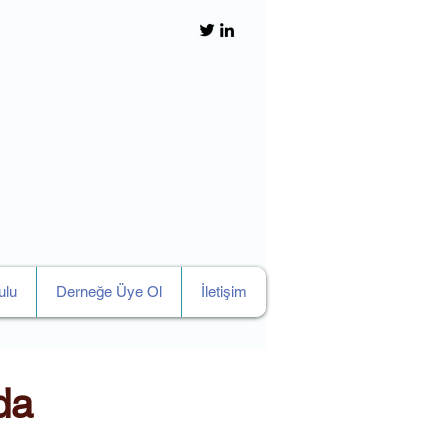
ulu
Derneğe Üye Ol
İletişim
da